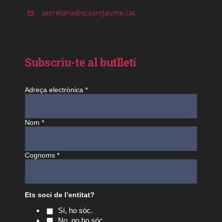
secretaria@scsantjaume.cat
Subscriu-te al butlletí
Adreça electrònica
*
Nom
*
Cognoms
*
Ets soci de l’entitat?
Sí, ho sóc.
No, no ho sóc.