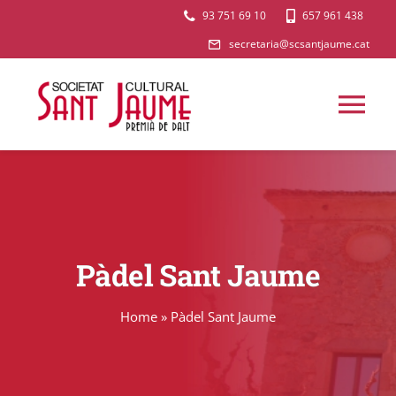
Skip
93 751 69 10
657 961 438
to
secretaria@scsantjaume.cat
content
Tog
Nav
AGENDA
QUI SOM
Pàdel Sant Jaume
SECCIONS
Home
»
Pàdel Sant Jaume
L’AULA