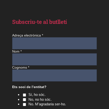
Subscriu-te al butlletí
Adreça electrònica
*
Nom
*
Cognoms
*
Ets soci de l’entitat?
Sí, ho sóc.
No, no ho sóc.
No. M’agradaria ser-ho.