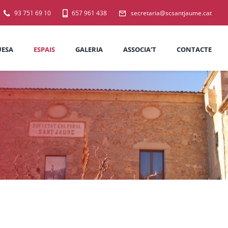
93 751 69 10
657 961 438
secretaria@scsantjaume.cat
ESA
ESPAIS
GALERIA
ASSOCIA’T
CONTACTE