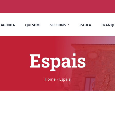
AGENDA
QUI SOM
SECCIONS
L’AULA
FRANQU
Arts i lletres
Dones de Dalt
Espais
Espai de cinema
Fòrum i Societat
Grup de lectura d’Arts i
Grup de muntanya
Lletres
Home
»
Espais
Jo butaca
Kokció
La Calaixera
La Tortuga
Pàdel Sant Jaume
Pedaços i repunts