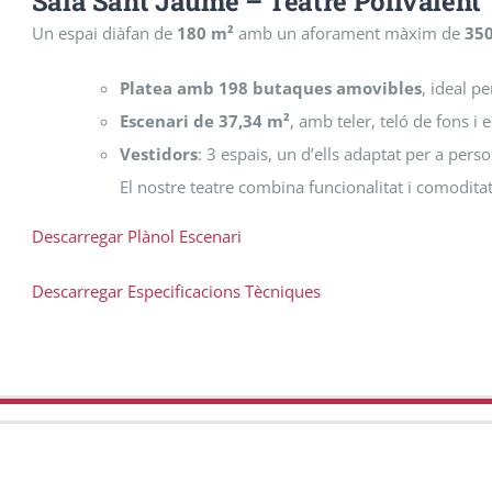
Sala Sant Jaume – Teatre Polivalent
Un espai diàfan de
180 m²
amb un aforament màxim de
350
Platea amb 198 butaques amovibles
, ideal p
Escenari de 37,34 m²
, amb teler, teló de fons i
Vestidors
: 3 espais, un d’ells adaptat per a pers
El nostre teatre combina funcionalitat i comoditat
Descarregar Plànol Escenari
Descarregar Especificacions Tècniques