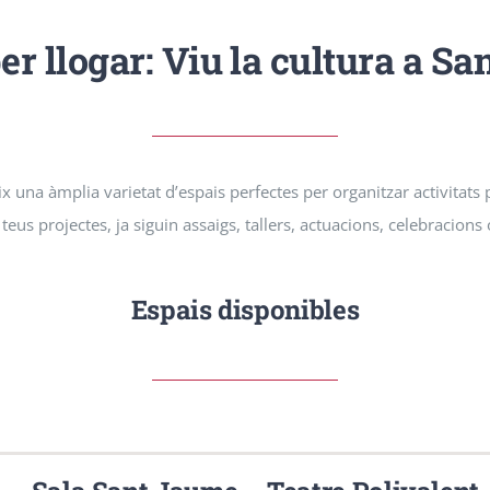
Penya Barcelonista
Premià de Dau
er llogar: Viu la cultura a S
Salut
Tocats pel bolet
ReGENEREm-nos
x una àmplia varietat d’espais perfectes per organitzar activitats
 teus projectes, ja siguin assaigs, tallers, actuacions, celebracions
Espais disponibles