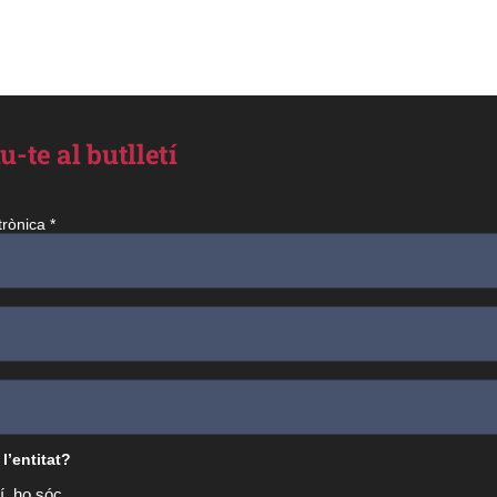
u-te al butlletí
trònica
*
 l’entitat?
í, ho sóc.