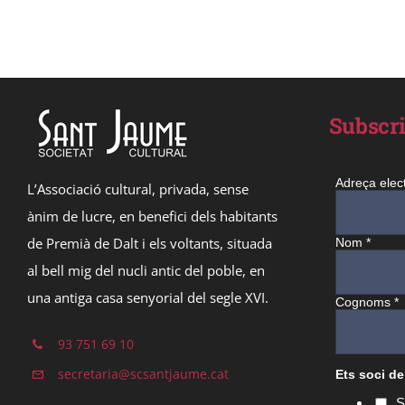
Subscri
Adreça elec
L’Associació cultural, privada, sense
ànim de lucre, en benefici dels habitants
de Premià de Dalt i els voltants, situada
Nom
*
al bell mig del nucli antic del poble, en
una antiga casa senyorial del segle XVI.
Cognoms
*
93 751 69 10
secretaria@scsantjaume.cat
Ets soci de
S