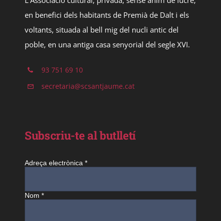
L’Associació cultural, privada, sense ànim de lucre,
en benefici dels habitants de Premià de Dalt i els
voltants, situada al bell mig del nucli antic del
poble, en una antiga casa senyorial del segle XVI.
93 751 69 10
secretaria@scsantjaume.cat
Subscriu-te al butlletí
Adreça electrònica
*
Nom
*