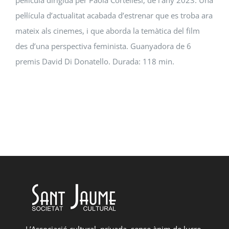
pel·lícula dirigida per Paola Cortellesi, de l’any 2023. Una
pel·lícula d’actualitat acabada d’estrenar que es troba ara
mateix als cinemes, i que aborda la temàtica del film
des d’una perspectiva feminista. Guanyadora de 6
premis David Di Donatello. Durada: 118 min.