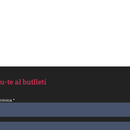
BONES
FESTES!
u-te al butlletí
trònica
*