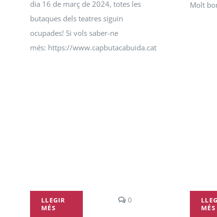
dia 16 de març de 2024, totes les
Molt bon
butaques dels teatres siguin
ocupades! Si vols saber-ne
més: https://www.capbutacabuida.cat
comments
0
LLEGIR
LLE
MÉS
MÉS
on