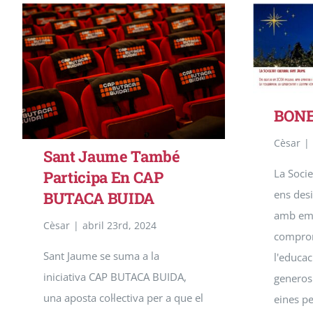
BONE
Cèsar
|
Sant Jaume També
La Socie
Participa En CAP
ens desi
BUTACA BUIDA
amb emp
Cèsar
|
abril 23rd, 2024
comprom
Sant Jaume se suma a la
l'educac
iniciativa CAP BUTACA BUIDA,
generosi
una aposta col·lectiva per a que el
eines pe