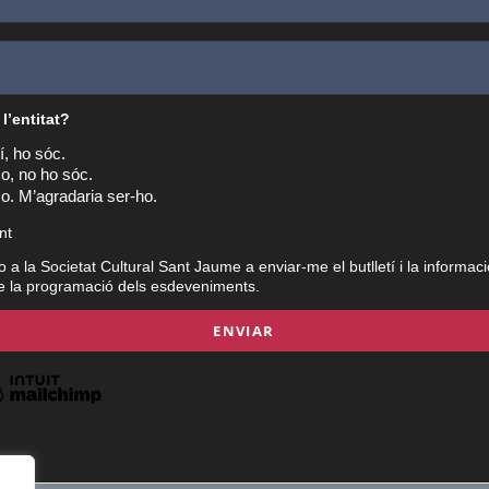
 l’entitat?
í, ho sóc.
o, no ho sóc.
o. M’agradaria ser-ho.
nt
o a la Societat Cultural Sant Jaume a enviar-me el butlletí i la informaci
 de la programació dels esdeveniments.