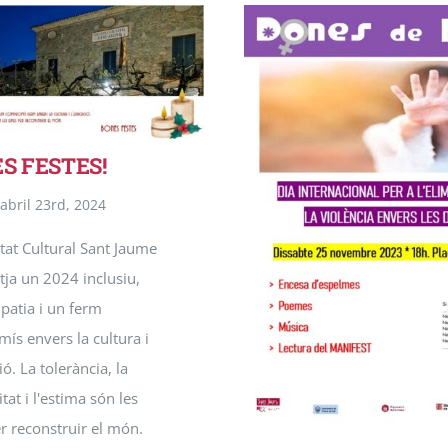
Penya Barcelonista
Premià de Dau
Salut
Tocats pel bolet
ReGENEREm-nos
S FESTES!
abril 23rd, 2024
tat Cultural Sant Jaume
tja un 2024 inclusiu,
atia i un ferm
ís envers la cultura i
ió. La tolerància, la
tat i l'estima són les
r reconstruir el món.