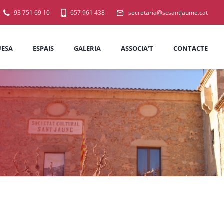
93 751 69 10
657 961 438
secretaria@scsantjaume.cat
ESA
ESPAIS
GALERIA
ASSOCIA’T
CONTACTE