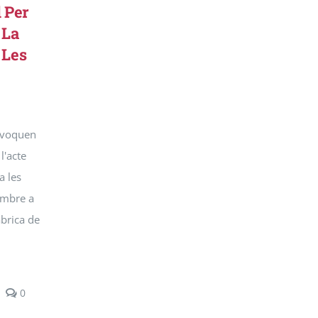
l Per
 La
 Les
nvoquen
l'acte
a les
embre a
àbrica de
comments
0
on