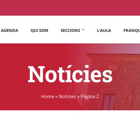
AGENDA
QUI SOM
SECCIONS
L’AULA
FRANQU
Arts i lletres
Dones de Dalt
Notícies
Espai de cinema
Fòrum i Societat
Grup de lectura d’Arts i
Grup de muntanya
Lletres
Home
»
Notícies
»
Pàgina 2
Jo butaca
Kokció
La Calaixera
La Tortuga
Pàdel Sant Jaume
Pedaços i repunts