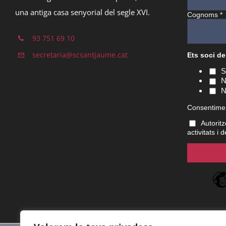
una antiga casa senyorial del segle XVI.
Cognoms
*
93 751 69 10
secretaria@scsantjaume.cat
Ets soci de
S
N
N
Consentime
Autoritz
activitats i