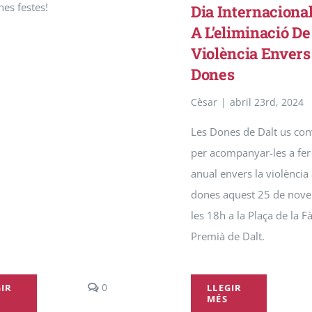
es festes!
Dia Internaciona
A L’eliminació De
Violència Envers
Dones
Cèsar
|
abril 23rd, 2024
Les Dones de Dalt us co
per acompanyar-les a fer 
anual envers la violència 
dones aquest 25 de nov
les 18h a la Plaça de la F
Premià de Dalt.
comments
0
GIR
LLEGIR
MÉS
on