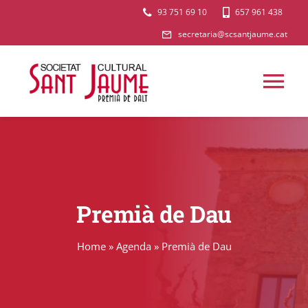
Skip
93 751 69 10
657 961 438
to
secretaria@scsantjaume.cat
content
Tog
Nav
AGENDA
QUI SOM
Premià de Dau
SECCIONS
Home
»
Agenda
»
Premià de Dau
L’AULA