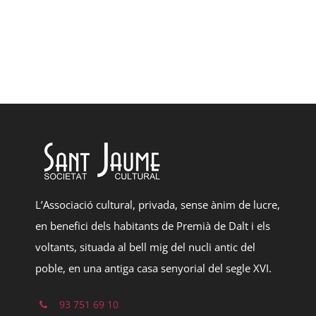
taula
I
estratègia
L’Associació cultural, privada, sense ànim de lucre,
en benefici dels habitants de Premià de Dalt i els
voltants, situada al bell mig del nucli antic del
poble, en una antiga casa senyorial del segle XVI.
93 751 69 10