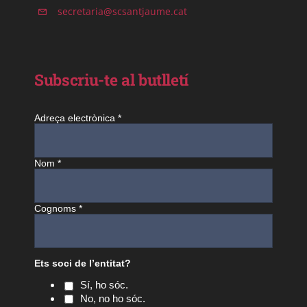
secretaria@scsantjaume.cat
Subscriu-te al butlletí
Adreça electrònica
*
Nom
*
Cognoms
*
Ets soci de l’entitat?
Sí, ho sóc.
No, no ho sóc.