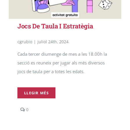
Jocs De Taula I Estratègia
cgrubio
|
juliol 24th, 2024
Cada tercer diumenge de mes a les 18.00h la
secció es reuneix per jugar als més diversos
jocs de taula per a totes les edats.
LLEGIR MÉS
comments
0
on
Jocs
de